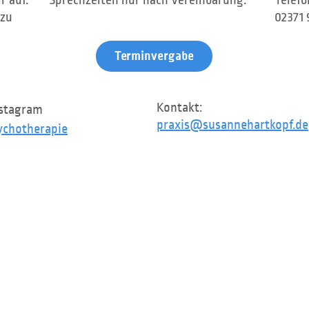
r auf.
Sprechzeiten nur nach Vereinbarung.
Telefo
 zu
02371 
Terminvergabe
Kontakt:
nstagram
praxis@susannehartkopf.de
chotherapie