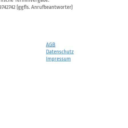
nische Terminvergabe:
9742742 (ggfls. Anrufbeantworter)
AGB
Datensch​utz
Impressum