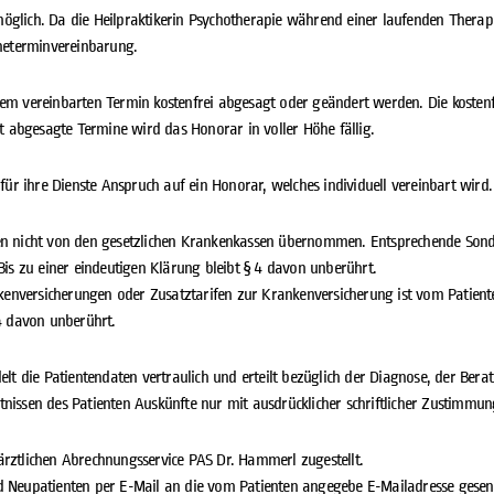
glich. Da die Heilpraktikerin Psychotherapie während einer laufenden Therapie
ineterminvereinbarung.
em vereinbarten Termin kostenfrei abgesagt oder geändert werden. Die kostenf
st abgesagte Termine wird das Honorar in voller Höhe fällig.
 für ihre Dienste Anspruch auf ein Honorar, welches individuell vereinbart wird.
ten nicht von den gesetzlichen Krankenkassen übernommen. Entsprechende Son
Bis zu einer eindeutigen Klärung bleibt § 4 davon unberührt.
nversicherungen oder Zusatztarifen zur Krankenversicherung ist vom Patienten
 4 davon unberührt.
delt die Patientendaten vertraulich und erteilt bezüglich der Diagnose, der Be
nissen des Patienten Auskünfte nur mit ausdrücklicher schriftlicher Zustimmun
rztlichen Abrechnungsservice PAS Dr. Hammerl zugestellt.
 Neupatienten per E-Mail an die vom Patienten angegebe E-Mailadresse gesende