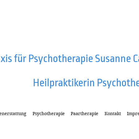
xis für Psychotherapie Susanne C
Heil​praktikerin Psychot
​h
enerstattung
Psychotherapie
Paartherapie
Kontakt
Impr